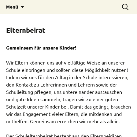
Zum
Suchen
Eichendorffschule
Menü
Inhalt
nach:
springen
Elternbeirat
Gemeinsam für unsere Kinder!
Wir Eltern können uns auf vielfältige Weise an unserer
Schule einbringen und sollten diese Möglichkeit nutzen!
Indem wir uns für den Alltag in der Schule interessieren,
den Kontakt zu Lehrerinnen und Lehrern sowie der
Schulleitung pflegen, uns untereinander austauschen
und gute Ideen sammeln, tragen wir zu einer guten
Schulzeit unserer Kinder bei. Damit das gelingt, brauchen
wir das Engagement vieler Eltern, die mitdenken und
mithelfen. Gemeinsam erreichen wir mehr als allein.
Der Schulelternbeirat besteht aus den Elternbeiräten